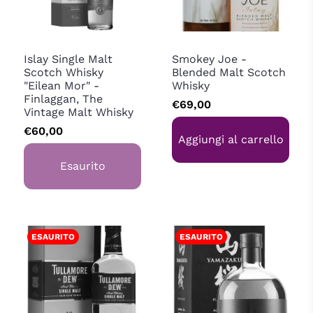
Finlaggan.
Angus Dundee
Islay Single Malt
Smokey Joe -
Scotch Whisky
Blended Malt Scotch
"Eilean Mor" -
Whisky
Finlaggan, The
€69,00
Vintage Malt Whisky
€60,00
Aggiungi al carrello
Esaurito
ESAURITO
ESAURITO