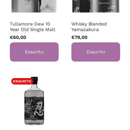
Tullamore Dew
Sasanokawa Shuzo
Tullamore Dew 10
Whisky Blended
Year Old Single Malt
Yamazakura
€60,00
€79,00
Esaurito
Esaurito
ESAURITO