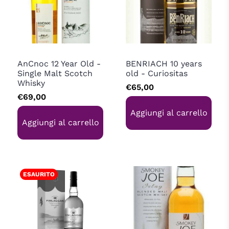
Knockdhu
Distillery bottling
AnCnoc 12 Year Old -
BENRIACH 10 years
Single Malt Scotch
old - Curiositas
Whisky
€65,00
€69,00
Aggiungi al carrello
Aggiungi al carrello
ESAURITO