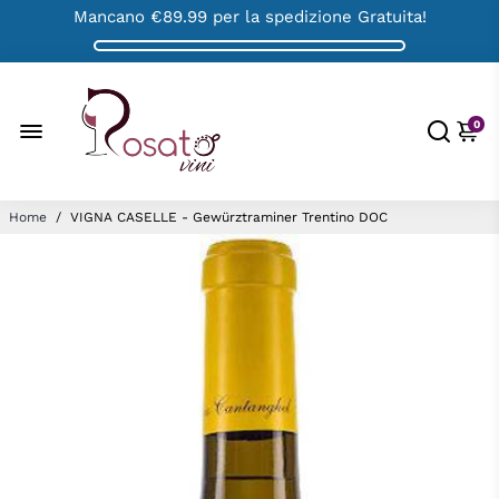
Mancano
€89.99
per la spedizione Gratuita!
0
Home
/
VIGNA CASELLE - Gewürztraminer Trentino DOC