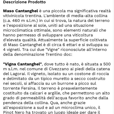
Descrizione Prodotto
Maso Cantanghel
è una piccola ma significativa realtà
vitivinicola trentina. L'ambiente di media-alta collina
(c.a. 460 m s.l.m.) in cui si trova, la natura del terreno
e l'esposizione al sole, uniti ad una situazione
microclimatica ottimale, sono elementi naturali che
hanno permesso di sviluppare una viticoltura
d'elevata qualità. Attualmente la superficie coltivata
di Maso Cantanghel è di circa 6 ettari e si sviluppa su
4 vigneti. Tra cui due "Vigne" riconosciute all'interno
della denominazione Trentino doc:
"Vigna Cantanghel"
, dove tutto è nato, è situata a 500
m s.l.m. nel comune di Civezzano ai piedi della catena
del Lagorai. Il vigneto, isolato su un costone di roccia
e delimitato da un tipico muretto a secco costruito
nei secoli, si affaccia su un burrone a picco sul
torrente Fersina. Il terreno è preavelentemente
costituito da calcari e argille, che permettono un alto
grado di permeabilità dell'acqua favorito anche dalla
pendenza della collina. Qua, anche grazie
all'esposizione a sud e ad un microclima unico, il
Pinot Nero ha trovato un luogo ideale per dare il