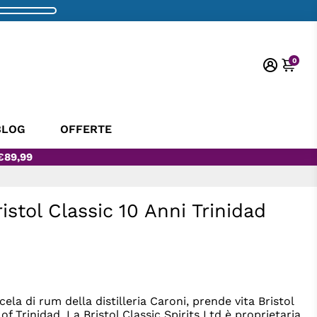
0
BLOG
OFFERTE
€89,99
stol Classic 10 Anni Trinidad
la di rum della distilleria Caroni, prende vita Bristol
f Trinidad. La Bristol Classic Spirits Ltd è proprietaria