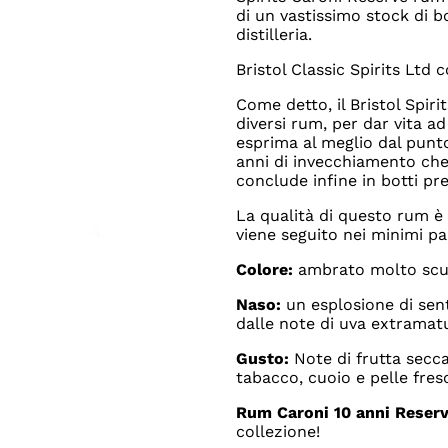
di un vastissimo stock di b
distilleria.
Bristol Classic Spirits Ltd 
Come detto, il Bristol Spir
diversi rum, per dar vita a
esprima al meglio dal punto
anni di invecchiamento che 
conclude infine in botti pr
La qualità di questo rum è
viene seguito nei minimi par
Colore:
ambrato molto scu
Naso:
un esplosione di sen
dalle note di uva extramat
Gusto:
Note di frutta secc
tabacco, cuoio e pelle fres
Rum Caroni 10 anni Reserve
collezione!