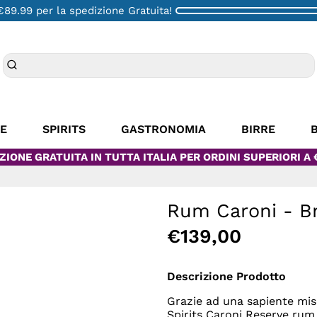
€89.99
per la spedizione Gratuita!
NE
SPIRITS
GASTRONOMIA
BIRRE
ZIONE GRATUITA IN TUTTA ITALIA PER ORDINI SUPERIORI A 
Rum Caroni - Bri
€139,00
Descrizione Prodotto
Grazie ad una sapiente misce
Spirits Caroni Reserve rum o