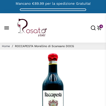
Mancano
€89.99
per la spedizione Gratuita!
0
Home
/
ROCCAPESTA Morellino di Scansano DOCG