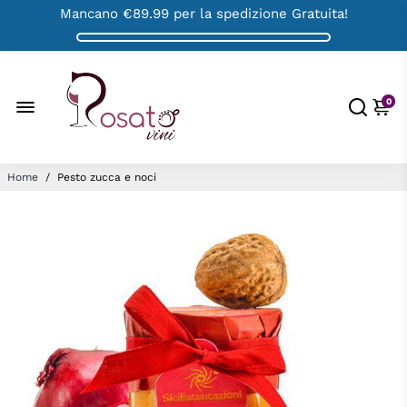
Mancano
€89.99
per la spedizione Gratuita!
0
Home
/
Pesto zucca e noci