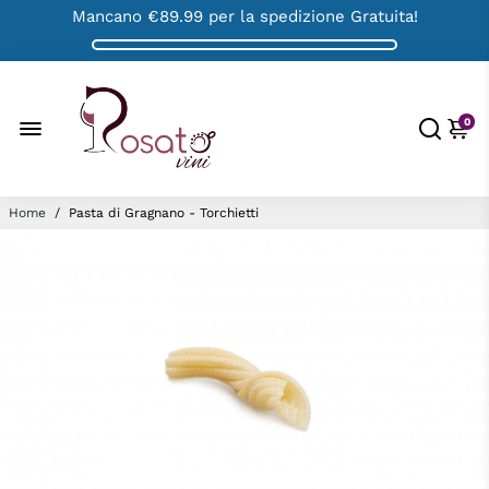
Mancano
€89.99
per la spedizione Gratuita!
0
Home
/
Pasta di Gragnano - Torchietti