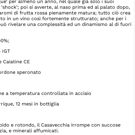
que’ per almeno un anno, nel quale già solo i suoi
‘shock’; poi si avverte, al naso prima ed al palato dopo,
aromi di frutta rossa pienamente matura; tutto ciò crea
to in un vino così fortemente strutturato; anche per i
può rivelare una complessità ed un dinamismo al di fuori
00%;
o IGT
ne Caiatine CE
ordone speronato
ne a temperatura controllata in acciaio
rrique, 12 mesi in bottiglia
bido e rotondo, il Casavecchia irrompe con succose
zia, e minerali affumicati.