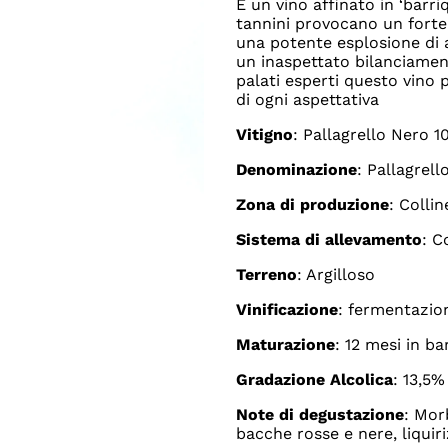
È un vino affinato in ‘barri
tannini provocano un forte 
una potente esplosione di 
un inaspettato bilanciamen
palati esperti questo vino 
di ogni aspettativa
Vitigno
: Pallagrello Nero 1
Denominazione
: Pallagrell
Zona di produzione
: Colli
Sistema di allevamento
: C
Terreno
: Argilloso
Vinificazione
: fermentazio
Maturazione
: 12 mesi in ba
Gradazione Alcolica
: 13,5%
Note di degustazione
: Mor
bacche rosse e nere, liquiri