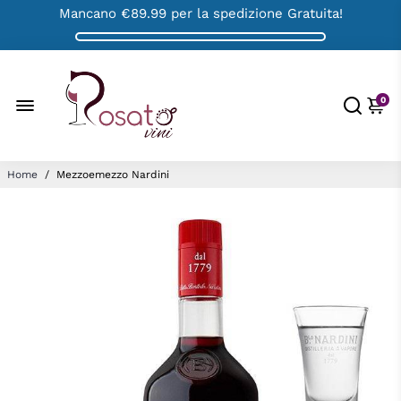
Mancano
€89.99
per la spedizione Gratuita!
0
Home
/
Mezzoemezzo Nardini