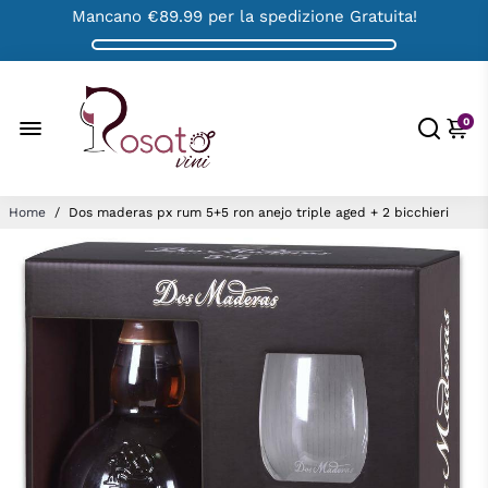
Mancano
€89.99
per la spedizione Gratuita!
0
Home
/
Dos maderas px rum 5+5 ron anejo triple aged + 2 bicchieri