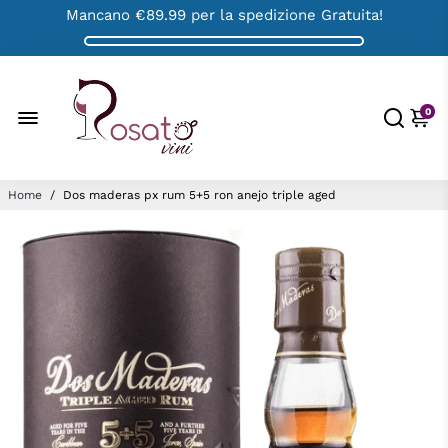
Mancano
€89.99
per la spedizione Gratuita!
0
Home
/
Dos maderas px rum 5+5 ron anejo triple aged