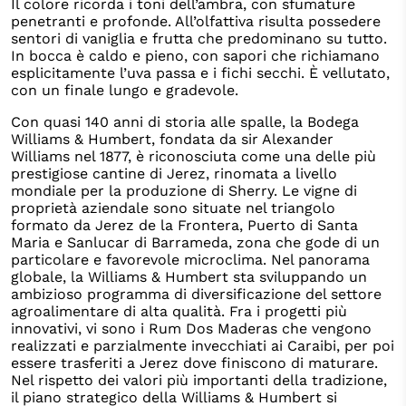
Il colore ricorda i toni dell’ambra, con sfumature
penetranti e profonde. All’olfattiva risulta possedere
sentori di vaniglia e frutta che predominano su tutto.
In bocca è caldo e pieno, con sapori che richiamano
esplicitamente l’uva passa e i fichi secchi. È vellutato,
con un finale lungo e gradevole.
Con quasi 140 anni di storia alle spalle, la Bodega
Williams & Humbert, fondata da sir Alexander
Williams nel 1877, è riconosciuta come una delle più
prestigiose cantine di Jerez, rinomata a livello
mondiale per la produzione di Sherry. Le vigne di
proprietà aziendale sono situate nel triangolo
formato da Jerez de la Frontera, Puerto di Santa
Maria e Sanlucar di Barrameda, zona che gode di un
particolare e favorevole microclima. Nel panorama
globale, la Williams & Humbert sta sviluppando un
ambizioso programma di diversificazione del settore
agroalimentare di alta qualità. Fra i progetti più
innovativi, vi sono i Rum Dos Maderas che vengono
realizzati e parzialmente invecchiati ai Caraibi, per poi
essere trasferiti a Jerez dove finiscono di maturare.
Nel rispetto dei valori più importanti della tradizione,
il piano strategico della Williams & Humbert si