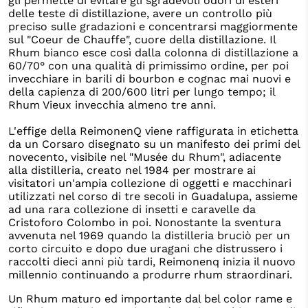
gli permette di evitare gli sgradevoli odori di esteri
delle teste di distillazione, avere un controllo più
preciso sulle gradazioni e concentrarsi maggiormente
sul "Coeur de Chauffe", cuore della distillazione. Il
Rhum bianco esce così dalla colonna di distillazione a
60/70° con una qualità di primissimo ordine, per poi
invecchiare in barili di bourbon e cognac mai nuovi e
della capienza di 200/600 litri per lungo tempo; il
Rhum Vieux invecchia almeno tre anni.
L'effige della ReimonenQ viene raffigurata in etichetta
da un Corsaro disegnato su un manifesto dei primi del
novecento, visibile nel "Musée du Rhum", adiacente
alla distilleria, creato nel 1984 per mostrare ai
visitatori un'ampia collezione di oggetti e macchinari
utilizzati nel corso di tre secoli in Guadalupa, assieme
ad una rara collezione di insetti e caravelle da
Cristoforo Colombo in poi. Nonostante la sventura
avvenuta nel 1969 quando la distilleria bruciò per un
corto circuito e dopo due uragani che distrussero i
raccolti dieci anni più tardi, Reimonenq inizia il nuovo
millennio continuando a produrre rhum straordinari.
Un Rhum maturo ed importante dal bel color rame e