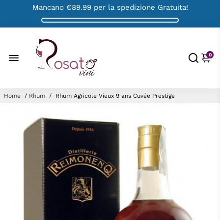
Mancano
€89.99
per la spedizione Gratuita!
0
Home
/
Rhum
/
Rhum Agricole Vieux 9 ans Cuvée Prestige