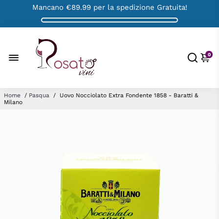
Mancano
€89.99
per la spedizione Gratuita!
0
Home
/
Pasqua
/
Uovo Nocciolato Extra Fondente 1858 - Baratti &
Milano